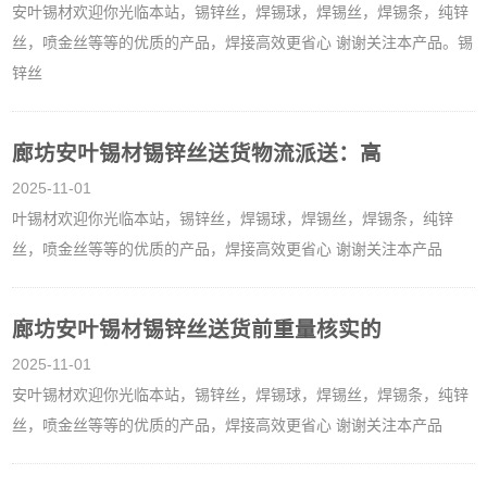
安叶锡材欢迎你光临本站，锡锌丝，焊锡球，焊锡丝，焊锡条，纯锌
丝，喷金丝等等的优质的产品，焊接高效更省心 谢谢关注本产品。锡
锌丝
廊坊安叶锡材锡锌丝送货物流派送：高
2025-11-01
叶锡材欢迎你光临本站，锡锌丝，焊锡球，焊锡丝，焊锡条，纯锌
丝，喷金丝等等的优质的产品，焊接高效更省心 谢谢关注本产品
廊坊安叶锡材锡锌丝送货前重量核实的
2025-11-01
安叶锡材欢迎你光临本站，锡锌丝，焊锡球，焊锡丝，焊锡条，纯锌
丝，喷金丝等等的优质的产品，焊接高效更省心 谢谢关注本产品