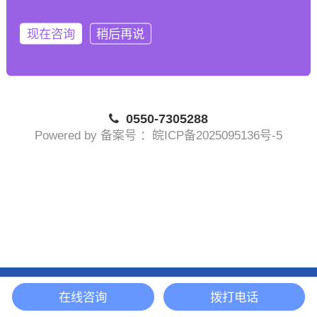
新老客户的认可，我公司将竭诚为你提供优质、满意的产品。
焊锡球，锡锌丝，喷金丝，
无铅焊锡条,无铅锡条,锡条,焊锡条,焊锡,
现在咨询
稍后再说
焊锡丝,锡丝,安徽安叶锡材有限公司
网http://www.gamen0l.cn/
0550-7305288
Powered by 备案号 ：皖ICP备2025095136号-5
在线咨询
拨打电话
网站首页
产品展示
新闻中心
联系我们