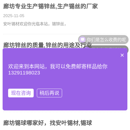
廊坊专业生产锡锌丝,生产锡丝的厂家
2025-11-05
安叶锡材欢迎你光临本站，锡锌丝，
你们是怎么收费的呢
廊坊​锌丝的质量,锌丝的用途及行业
现在有优惠活动吗
×
2025-11-05
锌丝的质量,锌丝的用途
欢迎来到本网站，我可以免费邮寄样品给你
13291198023
廊坊喷金丝的线径,金丝线容易断吗
现在咨询
稍后再说
2025-11-05
喷金丝的线径,喷金丝线径的优化
廊坊锡球哪家好，找安叶锡材,锡球