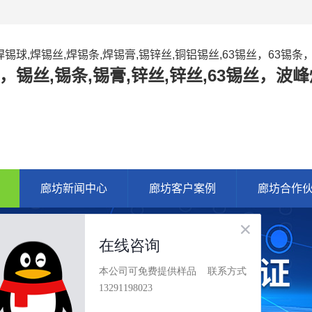
锡球,焊锡丝,焊锡条,焊锡膏,锡锌丝,铜铝锡丝,63锡丝，63锡
，锡丝,锡条,锡膏,锌丝,锌丝,63锡丝，波
廊坊新闻中心
廊坊客户案例
廊坊合作