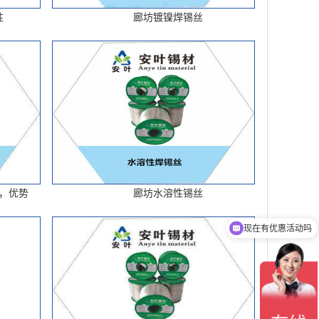
性
廊坊镀镍焊锡丝
，优势
廊坊​水溶性锡丝
现在有优惠活动吗