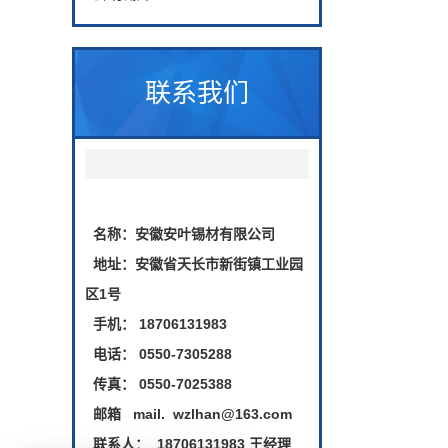
联系我们
名称：安徽安叶锡材有限公司
地址：安徽省天长市新街镇工业园
区1号
手机
： 18706131983
电话： 0550-7305288
传真： 0550-7025388
邮箱 mail. wzlhan@163.com
联系人： 18706131983 王经理