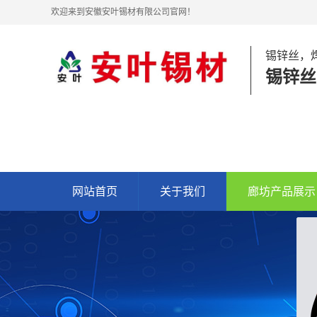
欢迎来到安徽安叶锡材有限公司官网！
锡锌丝，焊
锡锌丝
网站首页
关于我们
廊坊产品展示