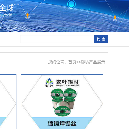
您的位置：
首页
>>
廊坊产品展示