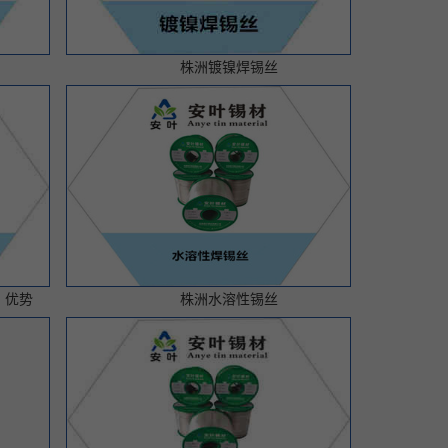
株洲镀镍焊锡丝
，优势
株洲​水溶性锡丝