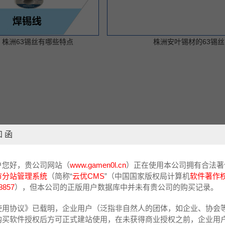
株洲63锡丝有哪些特点
株洲安叶锡材的63锡丝
知 函
户您好，贵公司网站（
www.gamen0l.cn
）正在使用本公司拥有合法著
市分站管理系统
（简称“
云优CMS
”（中国国家版权局计算机
软件著作
8857
），但本公司的正版用户数据库中并未有贵公司的购买记录。
使用协议》已载明，企业用户（泛指非自然人的团体，如企业、协会
购买软件授权后方可正式建站使用，在未获得商业授权之前，企业用