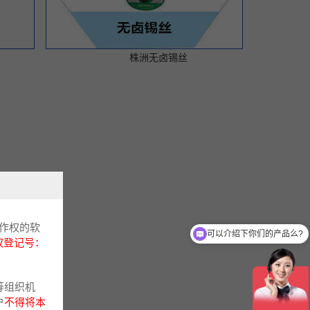
株洲无卤锡丝
作权的软
你们是怎么收费的呢
权登记号：
等组织机
户
不得将本