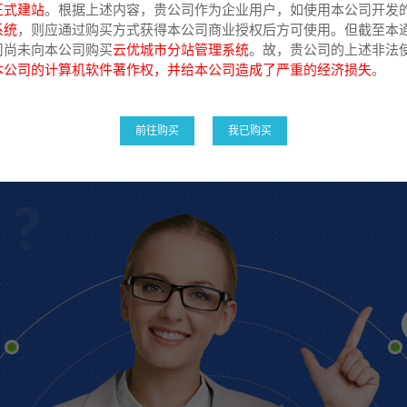
正式建站
。根据上述内容，贵公司作为企业用户，如使用本公司开发
系统
，则应通过购买方式获得本公司商业授权后方可使用。但截至本
司尚未向本公司购买
云优城市分站管理系统
。故，贵公司的上述非法
本公司的计算机软件著作权，并给本公司造成了严重的经济损失
。
前往购买
我已购买
您是否遇到了
这样的问题？