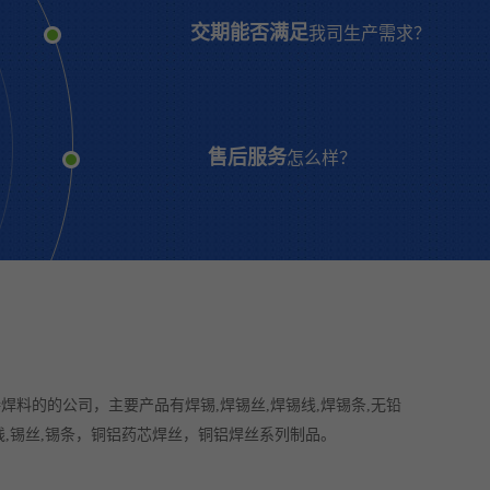
交期能否满足
我司生产需求？
售后服务
怎么样？
料的的公司，主要产品有焊锡,焊锡丝,焊锡线,焊锡条,无铅
 ,锡线,锡丝,锡条，铜铝药芯焊丝，铜铝焊丝系列制品。