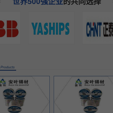
世界500强企业
的共同选择
/
Products
作伙伴
株洲合作伙伴
株洲合作伙