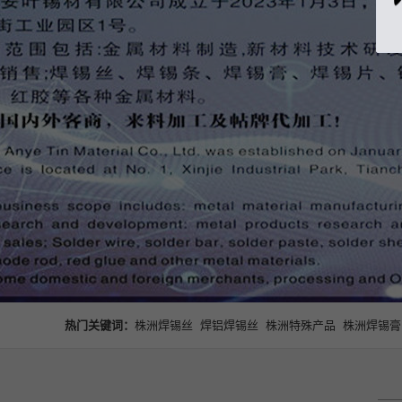
热门关键词：
株洲焊锡丝
焊铝焊锡丝
株洲特殊产品
株洲焊锡膏