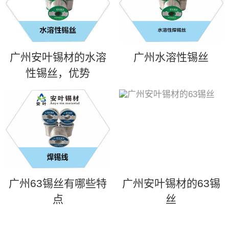
广州安叶锡材的水溶
广州​水溶性锡丝
性锡丝，优势
广州63锡丝有哪些特
广州安叶锡材的63锡
点
丝