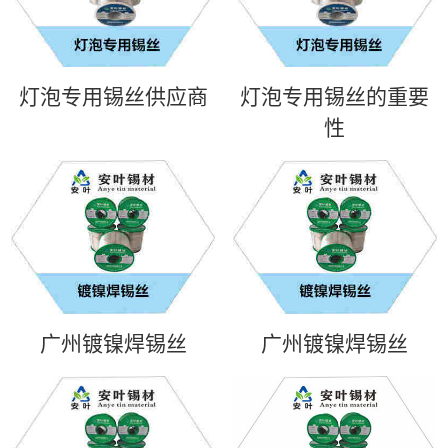
灯泡专用锡丝供应商
灯泡专用锡丝的重要
性
广州镀镍焊锡丝
广州镀镍焊锡丝