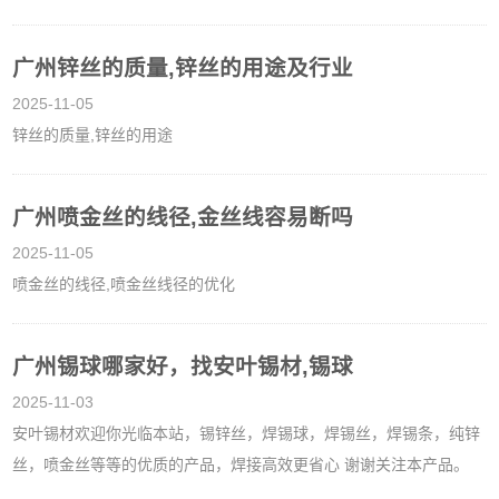
广州​锌丝的质量,锌丝的用途及行业
2025-11-05
锌丝的质量,锌丝的用途
广州喷金丝的线径,金丝线容易断吗
2025-11-05
喷金丝的线径,喷金丝线径的优化
广州锡球哪家好，找安叶锡材,锡球
2025-11-03
安叶锡材欢迎你光临本站，锡锌丝，焊锡球，焊锡丝，焊锡条，纯锌
丝，喷金丝等等的优质的产品，焊接高效更省心 谢谢关注本产品。