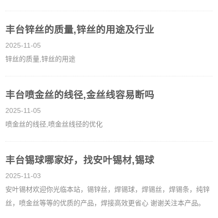
丰台​锌丝的质量,锌丝的用途及行业
2025-11-05
锌丝的质量,锌丝的用途
丰台喷金丝的线径,金丝线容易断吗
2025-11-05
喷金丝的线径,喷金丝线径的优化
丰台锡球哪家好，找安叶锡材,锡球
2025-11-03
安叶锡材欢迎你光临本站，锡锌丝，焊锡球，焊锡丝，焊锡条，纯锌
丝，喷金丝等等的优质的产品，焊接高效更省心 谢谢关注本产品。