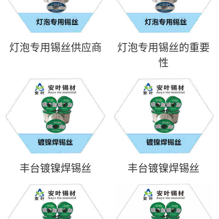
灯泡专用锡丝供应商
灯泡专用锡丝的重要
性
丰台镀镍焊锡丝
丰台镀镍焊锡丝